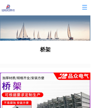
T
o
g
g
l
e
n
a
v
桥架
i
g
a
t
i
o
n